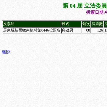
第 04 屆 立法
投票日期:中
投票所
姓名
號次
得票數
屏東縣新園鄉南龍村第0446投票所
邱茂男
08
126
1
離開