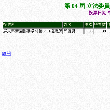
第 04 屆 立法
投票日期:中
投票所
姓名
號次
得票數
屏東縣新園鄉港墘村第0431投票所
邱茂男
08
38
離開