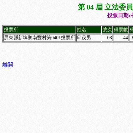
第 04 屆 立法
投票日期:中
投票所
姓名
號次
得票數
屏東縣新埤鄉南豐村第0401投票所
邱茂男
08
44
離開