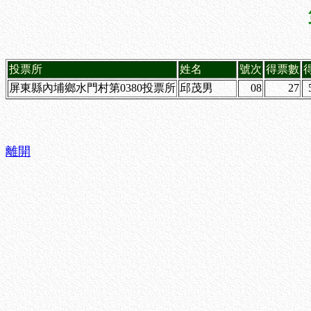
投票所
姓名
號次
得票數
屏東縣內埔鄉水門村第0380投票所
邱茂男
08
27
離開