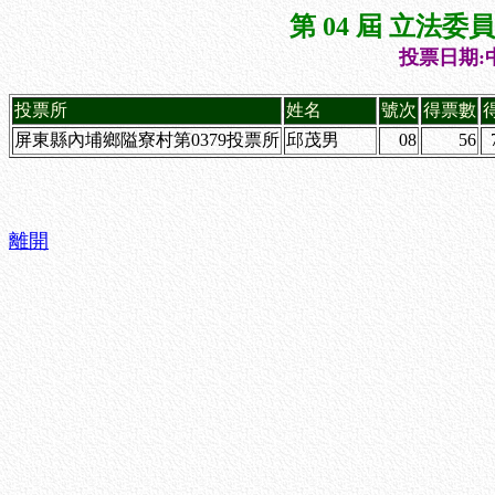
第 04 屆 立法
投票日期:中
投票所
姓名
號次
得票數
屏東縣內埔鄉隘寮村第0379投票所
邱茂男
08
56
離開