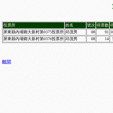
投票所
姓名
號次
得票數
屏東縣內埔鄉大新村第0375投票所
邱茂男
08
91
1
屏東縣內埔鄉大新村第0376投票所
邱茂男
08
14
離開