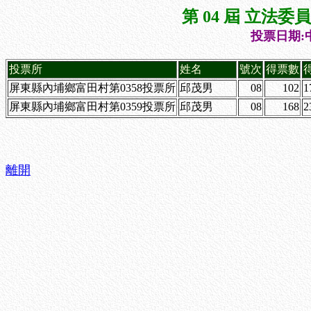
第 04 屆 立法
投票日期:中
投票所
姓名
號次
得票數
屏東縣內埔鄉富田村第0358投票所
邱茂男
08
102
1
屏東縣內埔鄉富田村第0359投票所
邱茂男
08
168
2
離開