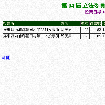
第 04 屆 立法
投票日期:中
投票所
姓名
號次
得票數
屏東縣內埔鄉豐田村第0354投票所
邱茂男
08
82
1
屏東縣內埔鄉豐田村第0355投票所
邱茂男
08
85
1
離開