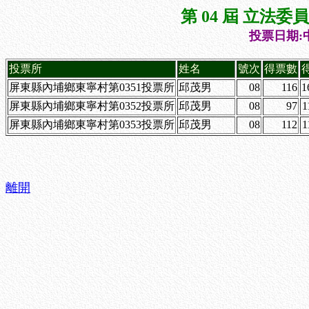
第 04 屆 立法
投票日期:中
投票所
姓名
號次
得票數
屏東縣內埔鄉東寧村第0351投票所
邱茂男
08
116
1
屏東縣內埔鄉東寧村第0352投票所
邱茂男
08
97
1
屏東縣內埔鄉東寧村第0353投票所
邱茂男
08
112
1
離開