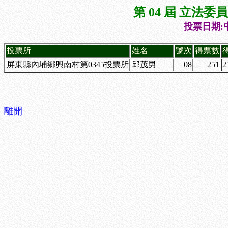
第 04 屆 立法
投票日期:中
投票所
姓名
號次
得票數
屏東縣內埔鄉興南村第0345投票所
邱茂男
08
251
2
離開