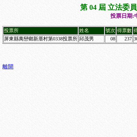
第 04 屆 立法
投票日期:中
投票所
姓名
號次
得票數
屏東縣萬巒鄉新厝村第0338投票所
邱茂男
08
237
3
離開