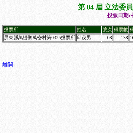
第 04 屆 立法
投票日期:中
投票所
姓名
號次
得票數
屏東縣萬巒鄉萬巒村第0325投票所
邱茂男
08
138
1
離開