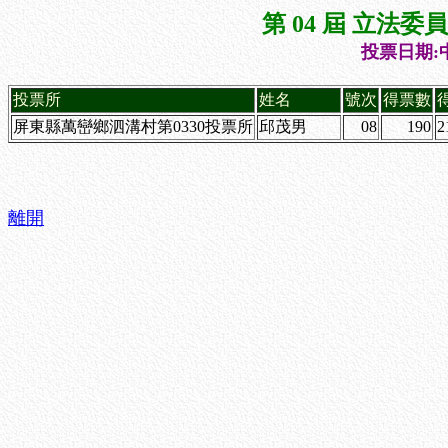
第 04 屆 立法
投票日期:中
投票所
姓名
號次
得票數
屏東縣萬巒鄉泗溝村第0330投票所
邱茂男
08
190
2
離開