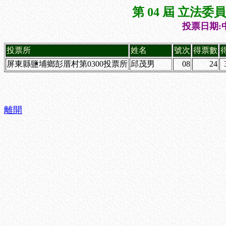
第 04 屆 立法
投票日期:中
投票所
姓名
號次
得票數
屏東縣鹽埔鄉彭厝村第0300投票所
邱茂男
08
24
離開