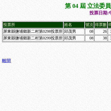
第 04 屆 立法
投票日期:中
投票所
姓名
號次
得票數
屏東縣鹽埔鄉新二村第0298投票所
邱茂男
08
26
屏東縣鹽埔鄉新二村第0299投票所
邱茂男
08
38
離開