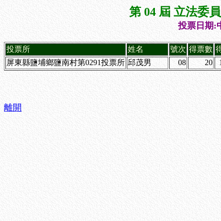
第 04 屆 立法
投票日期:中
投票所
姓名
號次
得票數
屏東縣鹽埔鄉鹽南村第0291投票所
邱茂男
08
20
離開