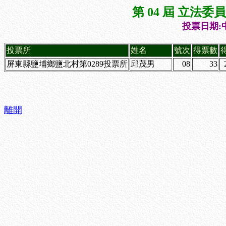
第 04 屆 立法
投票日期:中
投票所
姓名
號次
得票數
屏東縣鹽埔鄉鹽北村第0289投票所
邱茂男
08
33
離開