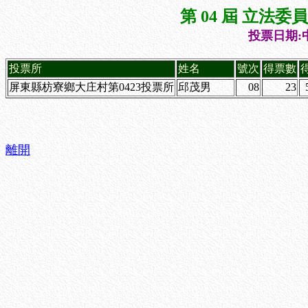
第 04 屆 立法
投票日期:中
投票所
姓名
號次
得票數
屏東縣枋寮鄉大庄村第0423投票所
邱茂男
08
23
離開