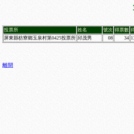
投票所
姓名
號次
得票數
屏東縣枋寮鄉玉泉村第0425投票所
邱茂男
08
34
1
離開