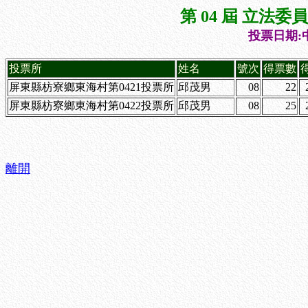
第 04 屆 立法
投票日期:中
投票所
姓名
號次
得票數
屏東縣枋寮鄉東海村第0421投票所
邱茂男
08
22
屏東縣枋寮鄉東海村第0422投票所
邱茂男
08
25
離開