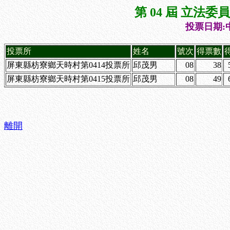
第 04 屆 立法
投票日期:中
投票所
姓名
號次
得票數
屏東縣枋寮鄉天時村第0414投票所
邱茂男
08
38
屏東縣枋寮鄉天時村第0415投票所
邱茂男
08
49
離開