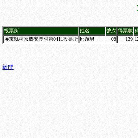
投票所
姓名
號次
得票數
屏東縣枋寮鄉安樂村第0411投票所
邱茂男
08
139
1
離開