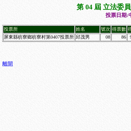
第 04 屆 立法
投票日期:中
投票所
姓名
號次
得票數
屏東縣枋寮鄉枋寮村第0407投票所
邱茂男
08
86
離開