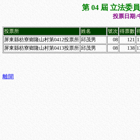
第 04 屆 立法
投票日期:中
投票所
姓名
號次
得票數
屏東縣枋寮鄉隆山村第0412投票所
邱茂男
08
121
1
屏東縣枋寮鄉隆山村第0413投票所
邱茂男
08
138
1
離開