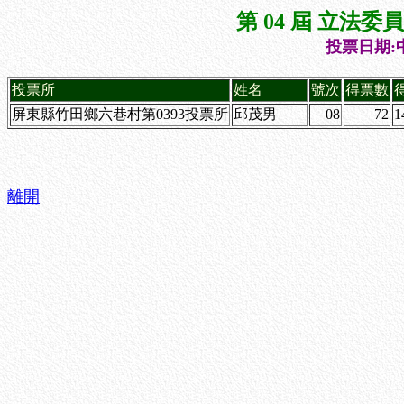
第 04 屆 立法
投票日期:中
投票所
姓名
號次
得票數
屏東縣竹田鄉六巷村第0393投票所
邱茂男
08
72
1
離開