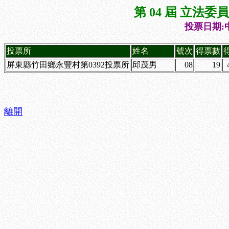
第 04 屆 立法
投票日期:中
投票所
姓名
號次
得票數
屏東縣竹田鄉永豐村第0392投票所
邱茂男
08
19
離開