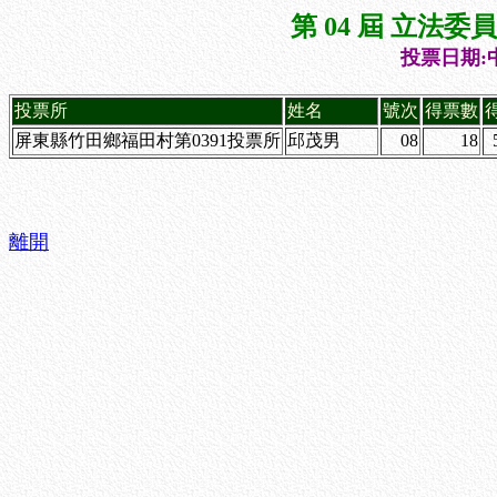
第 04 屆 立法
投票日期:中
投票所
姓名
號次
得票數
屏東縣竹田鄉福田村第0391投票所
邱茂男
08
18
離開