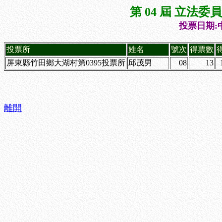
第 04 屆 立法
投票日期:中
投票所
姓名
號次
得票數
屏東縣竹田鄉大湖村第0395投票所
邱茂男
08
13
離開