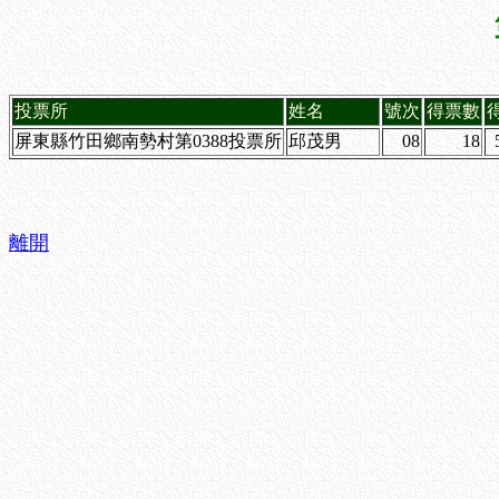
投票所
姓名
號次
得票數
屏東縣竹田鄉南勢村第0388投票所
邱茂男
08
18
離開