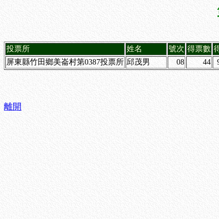
投票所
姓名
號次
得票數
屏東縣竹田鄉美崙村第0387投票所
邱茂男
08
44
離開