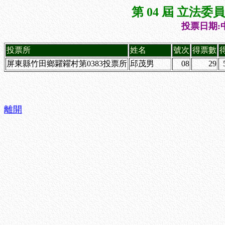
第 04 屆 立法
投票日期:中
投票所
姓名
號次
得票數
屏東縣竹田鄉糶糴村第0383投票所
邱茂男
08
29
離開