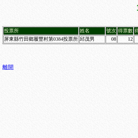
投票所
姓名
號次
得票數
屏東縣竹田鄉履豐村第0384投票所
邱茂男
08
12
離開