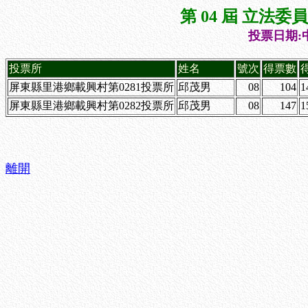
第 04 屆 立法
投票日期:中
投票所
姓名
號次
得票數
屏東縣里港鄉載興村第0281投票所
邱茂男
08
104
1
屏東縣里港鄉載興村第0282投票所
邱茂男
08
147
1
離開