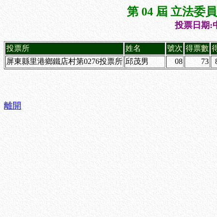
第 04 屆 立法
投票日期:中
投票所
姓名
號次
得票數
屏東縣里港鄉鐵店村第0276投票所
邱茂男
08
73
離開