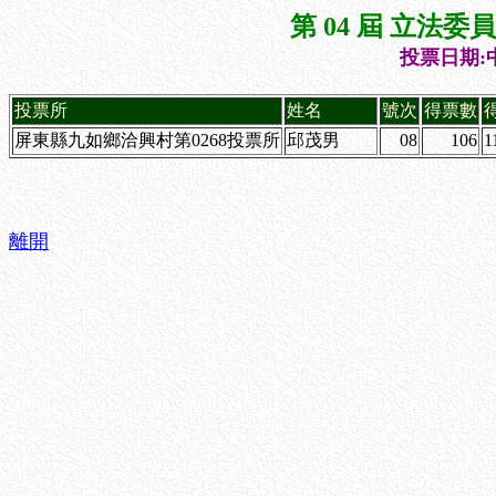
第 04 屆 立法
投票日期:中
投票所
姓名
號次
得票數
屏東縣九如鄉洽興村第0268投票所
邱茂男
08
106
1
離開