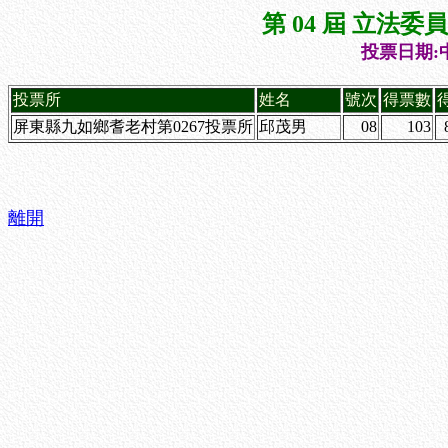
第 04 屆 立法
投票日期:中
投票所
姓名
號次
得票數
屏東縣九如鄉耆老村第0267投票所
邱茂男
08
103
離開