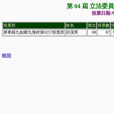
第 04 屆 立法
投票日期:中
投票所
姓名
號次
得票數
屏東縣九如鄉九塊村第0257投票所
邱茂男
08
87
離開