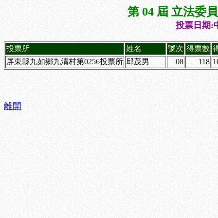
第 04 屆 立法
投票日期:中
投票所
姓名
號次
得票數
屏東縣九如鄉九清村第0256投票所
邱茂男
08
118
1
離開