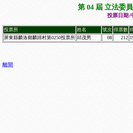
第 04 屆 立法
投票日期:中
投票所
姓名
號次
得票數
屏東縣麟洛鄉麟蹄村第0250投票所
邱茂男
08
212
1
離開