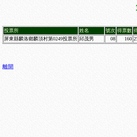
投票所
姓名
號次
得票數
屏東縣麟洛鄉麟頂村第0249投票所
邱茂男
08
160
2
離開