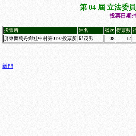
第 04 屆 立法
投票日期:中
投票所
姓名
號次
得票數
屏東縣萬丹鄉社中村第0197投票所
邱茂男
08
12
離開