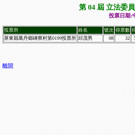
第 04 屆 立法
投票日期:中
投票所
姓名
號次
得票數
屏東縣萬丹鄉磚寮村第0199投票所
邱茂男
08
32
離開