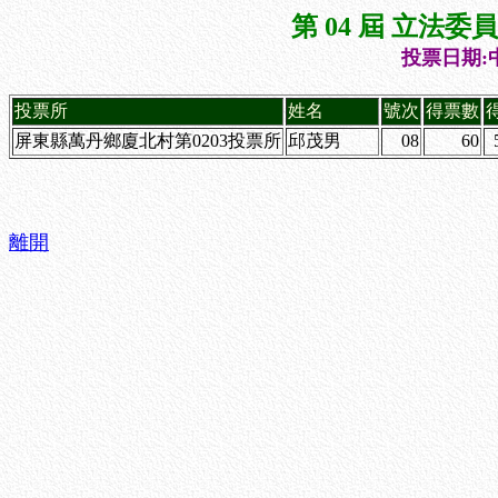
第 04 屆 立法
投票日期:中
投票所
姓名
號次
得票數
屏東縣萬丹鄉廈北村第0203投票所
邱茂男
08
60
離開