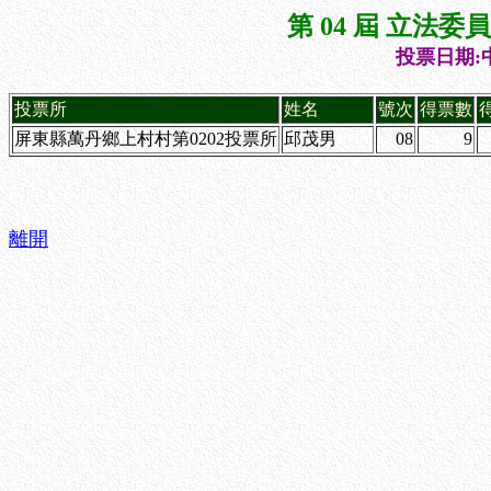
第 04 屆 立法
投票日期:中
投票所
姓名
號次
得票數
屏東縣萬丹鄉上村村第0202投票所
邱茂男
08
9
離開