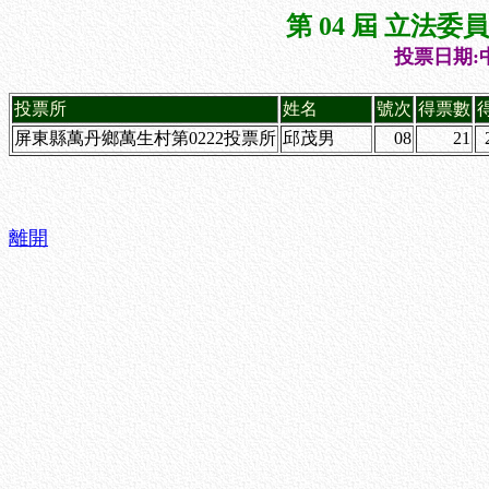
第 04 屆 立法
投票日期:中
投票所
姓名
號次
得票數
屏東縣萬丹鄉萬生村第0222投票所
邱茂男
08
21
離開