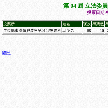
第 04 屆 立法
投票日期:中
投票所
姓名
號次
得票數
屏東縣東港鎮興農里第0152投票所
邱茂男
08
16
離開