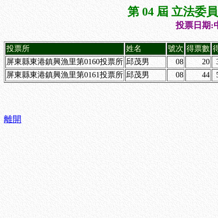
第 04 屆 立法
投票日期:中
投票所
姓名
號次
得票數
屏東縣東港鎮興漁里第0160投票所
邱茂男
08
20
屏東縣東港鎮興漁里第0161投票所
邱茂男
08
44
離開