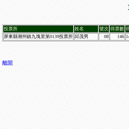
投票所
姓名
號次
得票數
屏東縣潮州鎮九塊里第0139投票所
邱茂男
08
146
1
離開