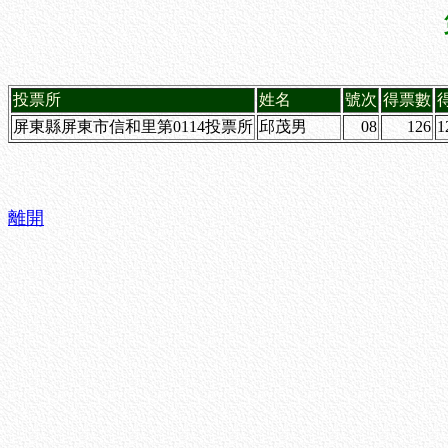
投票所
姓名
號次
得票數
屏東縣屏東市信和里第0114投票所
邱茂男
08
126
1
離開