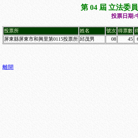
第 04 屆 立法
投票日期:中
投票所
姓名
號次
得票數
屏東縣屏東市和興里第0115投票所
邱茂男
08
45
離開